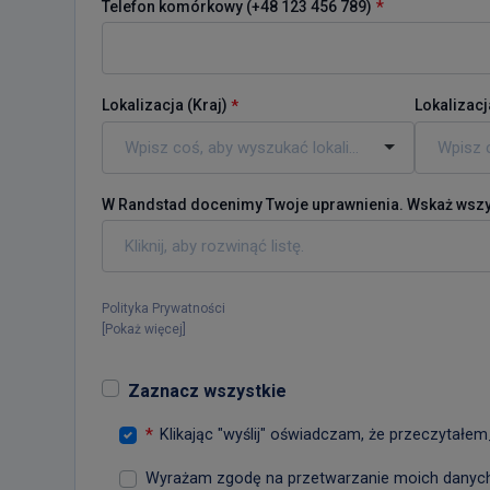
*
Telefon komórkowy (+48 123 456 789)
Lokalizacja (
Kraj
)
Lokalizacj
*
W Randstad docenimy Twoje uprawnienia. Wskaż wszys
Polityka Prywatności
[
Pokaż więcej
]
Zaznacz wszystkie
*
Klikając "wyślij" oświadczam, że przeczytałem
Wyrażam zgodę na przetwarzanie moich danych 