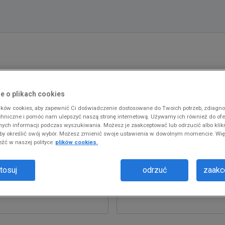
nik produkcji / pracownica pro
e o plikach cookies
ków cookies, aby zapewnić Ci doświadczenie dostosowane do Twoich potrzeb, zdiagn
chniczne i pomóc nam ulepszyć naszą stronę internetową. Używamy ich również do of
fnych informacji podczas wyszukiwania. Możesz je zaakceptować lub odrzucić albo klik
 aby określić swój wybór. Możesz zmienić swoje ustawienia w dowolnym momencie. Wię
źć w naszej polityce
plików cookies.
tosuj
odrzuć
zaakce
*
Nazwisko