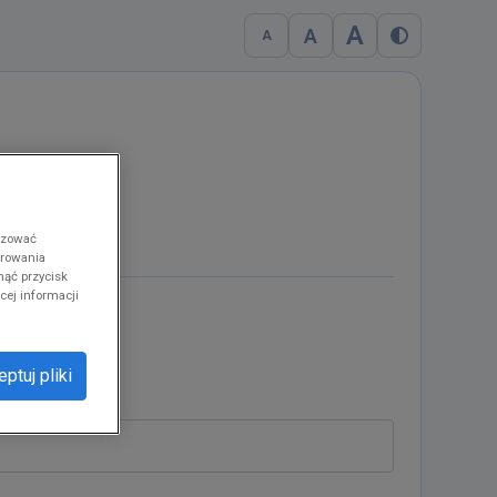
A
A
A
dukcji
ozować
erowania
nąć przycisk
cej informacji
ptuj pliki