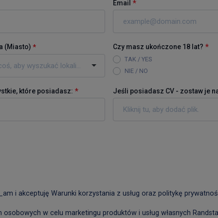
*
Email
*
a (
Miasto
)
Czy masz ukończone 18 lat?
*
TAK / YES
NIE / NO
*
tkie, które posiadasz:
Jeśli posiadasz CV - zostaw je na
Kliknij tu, aby dodać plik.
_am i akceptuję Warunki korzystania z usług oraz politykę prywatnoś
osobowych w celu marketingu produktów i usług własnych Randstad