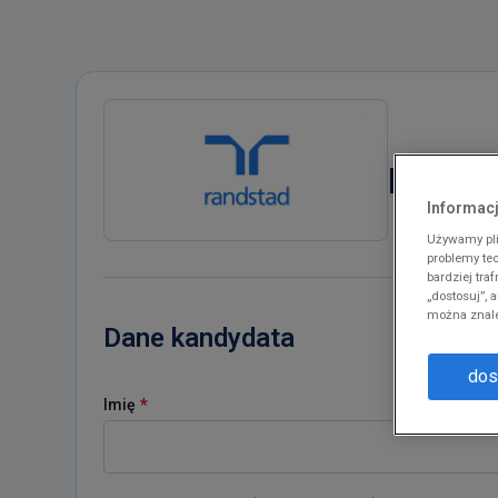
pracow
Informacj
Używamy pli
problemy te
bardziej tra
„dostosuj”,
można znale
Dane kandydata
dos
*
Imię