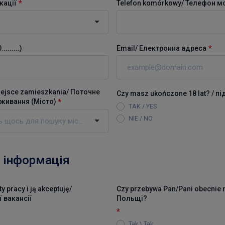
*
кації
Telefon komórkowy/ Телефон м
*
......)
Email/ Eлектронна адреса
ejsce zamieszkania/ Поточне
Czy masz ukończone 18 lat? / п
живання (
Місто
)
*
TAK / YES
NIE / NO
 інформація
pracy i ją akceptuję/
Czy przebywa Pan/Pani obecnie n
 вакансії
Польщі?
*
Tak \ Tak