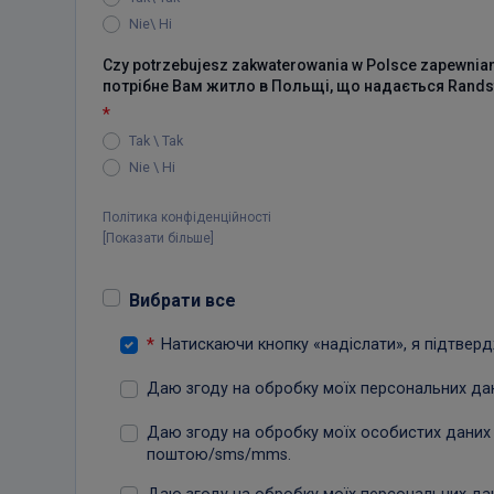
Nie\ Нi
Czy potrzebujesz zakwaterowania w Polsce zapewnianeg
потрібне Вам житло в Польщі, що надається Ran
*
Tak \ Tak
Nie \ Нi
Політика конфіденційності
[
Показати більше
]
Вибрати все
*
Натискаючи кнопку «надіслати», я підтвер
Даю згоду на обробку моїх персональних дани
Даю згоду на обробку моїх особистих даних 
поштою/sms/mms.