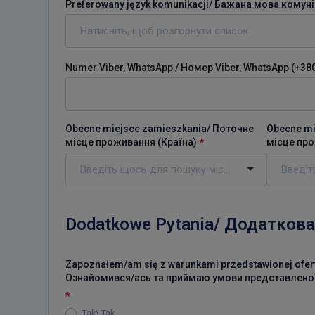
Preferowany język komunikacji/ Бажана мова комуні
Numer Viber, WhatsApp / Номер Viber, WhatsApp (+380...
Obecne miejsce zamieszkania/ Поточне
Obecne mi
місце проживання (
Країна
)
місце про
*
Dodatkowe Pytania/ Додаткова
Zapoznałem/am się z warunkami przedstawionej oferty 
Ознайомився/acь та приймаю умови представленої
*
Tak\ Tak