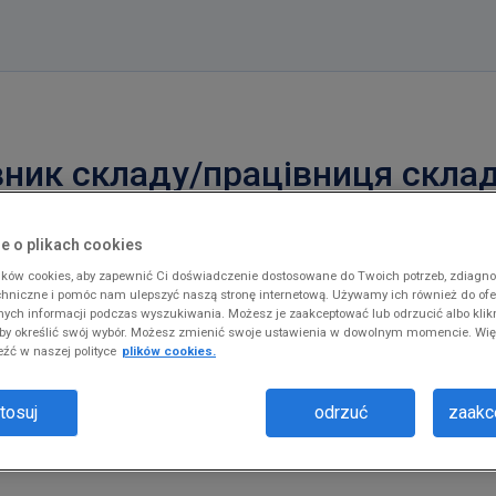
вник складу/працівниця скла
e o plikach cookies
ków cookies, aby zapewnić Ci doświadczenie dostosowane do Twoich potrzeb, zdiagn
chniczne i pomóc nam ulepszyć naszą stronę internetową. Używamy ich również do of
fnych informacji podczas wyszukiwania. Możesz je zaakceptować lub odrzucić albo klik
а (латинськими як у паспорті)
 aby określić swój wybór. Możesz zmienić swoje ustawienia w dowolnym momencie. Wię
źć w naszej polityce
plików cookies.
*
Nazwisko/ Прізвище
tosuj
odrzuć
zaakce