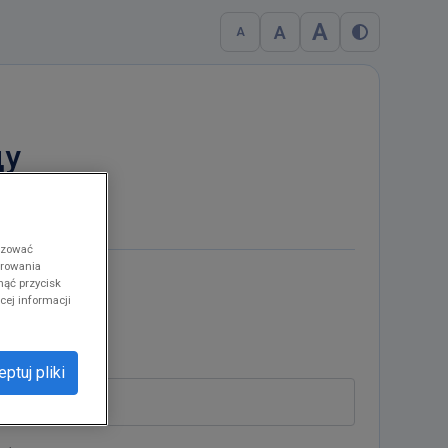
A
A
A
ду
ozować
erowania
nąć przycisk
cej informacji
ptuj pliki