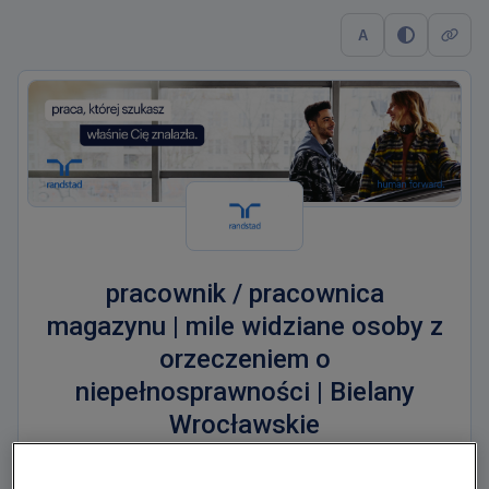
A
pracownik / pracownica
magazynu | mile widziane osoby z
orzeczeniem o
niepełnosprawności | Bielany
Wrocławskie