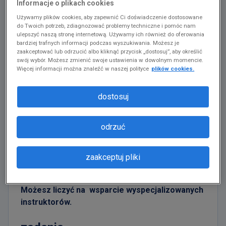
Informacje o plikach cookies
To Twoja zmiana i Twoja nowa praca w 2026!
Używamy plików cookies, aby zapewnić Ci doświadczenie dostosowane
do Twoich potrzeb, zdiagnozować problemy techniczne i pomóc nam
Pracuj dla jednej z największych firm na świecie i
ulepszyć naszą stronę internetową. Używamy ich również do oferowania
bardziej trafnych informacji podczas wyszukiwania. Możesz je
zyskaj jeszcze więcej, bo to Twoja zmiana i Twoja
zaakceptować lub odrzucić albo kliknąć przycisk „dostosuj”, aby określić
nowa praca. Wysoka stawka godzinowa do
36,22
swój wybór. Możesz zmienić swoje ustawienia w dowolnym momencie.
zł/godz. brutto*.
Więcej informacji można znaleźć w naszej polityce
plików cookies.
Poszukujemy osób na stanowisko pracownika /
dostosuj
pracownicy magazynu w
Bielanach Wrocławskich
.
Amazon jest pracodawcą równych szans i czyni
odrzuć
starania na rzecz dostępności miejsc pracy
dla
osób z niepełnosprawnościami
i Ta oferta
zaakceptuj pliki
pracy jest otwarta także do nich.
Nie wymagamy od Ciebie doświadczenia.
Możesz liczyć na wsparcie wyspecjalizowanych
instruktorów.