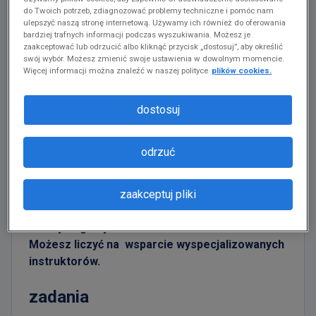
do Twoich potrzeb, zdiagnozować problemy techniczne i pomóc nam
Pracuj dla jednej z największych firm na świecie i
ulepszyć naszą stronę internetową. Używamy ich również do oferowania
bardziej trafnych informacji podczas wyszukiwania. Możesz je
zyskaj jeszcze więcej, bo to Twoja zmiana i Twoja
zaakceptować lub odrzucić albo kliknąć przycisk „dostosuj”, aby określić
nowa praca. Wysoka stawka godzinowa do
36,22
swój wybór. Możesz zmienić swoje ustawienia w dowolnym momencie.
Więcej informacji można znaleźć w naszej polityce
plików cookies.
zł/godz. brutto*.
Poszukujemy osób na stanowisko pracownika /
dostosuj
pracownicy magazynu w
Gliwicach
.
Amazon jest pracodawcą równych szans i czyni
odrzuć
starania na rzecz dostępności miejsc pracy
dla
osób z niepełnosprawnościami
i Ta oferta
zaakceptuj pliki
pracy jest otwarta także do nich.
Nie wymagamy od Ciebie doświadczenia.
Możesz liczyć na wsparcie wyspecjalizowanych
instruktorów.
zadania