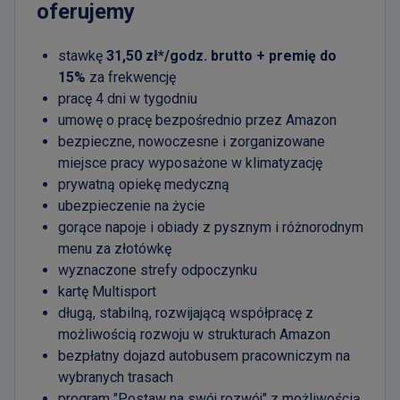
oferujemy
stawkę
31,50 zł*/godz. brutto + premię do
15%
za frekwencję
pracę 4 dni w tygodniu
umowę o pracę bezpośrednio przez Amazon
bezpieczne, nowoczesne i zorganizowane
miejsce pracy wyposażone w klimatyzację
prywatną opiekę medyczną
ubezpieczenie na życie
gorące napoje i obiady z pysznym i różnorodnym
menu za złotówkę
wyznaczone strefy odpoczynku
kartę Multisport
długą, stabilną, rozwijającą współpracę z
możliwością rozwoju w strukturach Amazon
bezpłatny dojazd autobusem pracowniczym na
wybranych trasach
program "Postaw na swój rozwój" z możliwością